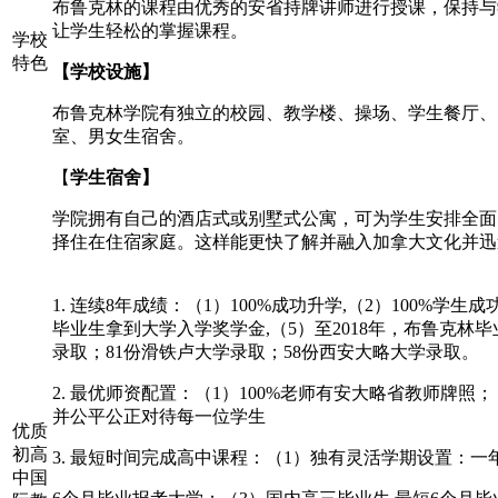
布鲁克林的课程由优秀的安省持牌讲师进行授课，保持与
让学生轻松的掌握课程。
学校
特色
【
学校设施
】
布鲁克林学院有独立的校园、教学楼、操场、学生餐厅、
室、男女生宿舍。
【
学生宿舍
】
学院拥有自己的酒店式或别墅式公寓，可为学生安排全面
择住在住宿家庭。这样能更快了解并融入加拿大文化并迅
1. 连续8年成绩：（1）100%成功升学,（2）100%学生成
毕业生拿到大学入学奖学金,（5）至2018年，布鲁克林
录取；81份滑铁卢大学录取；58份西安大略大学录取。
2.
最优师资配置：（
1）100%老师有安大略省教师牌照；
并公平公正对待每一位学生
优质
初高
3.
最短时间完成高中课程：（
1）独有灵活学期设置：一
中国