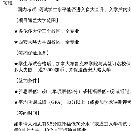
项班
国内考试
: 测试学生水平能否进入多大直升。入学后内
【
项目通盖大学范围
】
★多伦多大学三个校区，全专业
★西安大略大学四校区，全专业
【
签约保证服务
】
★学生考试合格后，加拿大布鲁克林学院与其签订名校保
多大失败， 退23000加币，并保送西安大略大学
【
签约条件
】
★
雅思最低5.5分（単项最低5分）或托福最低70分或通
★
平均功课成绩（
GPA） 80分以上（或参加学术课测评
【
签约时间
】
如申请人雅思有
5.5分或托福低70分水平或通过入学考
年9月上大学。10个月完成项目毕业