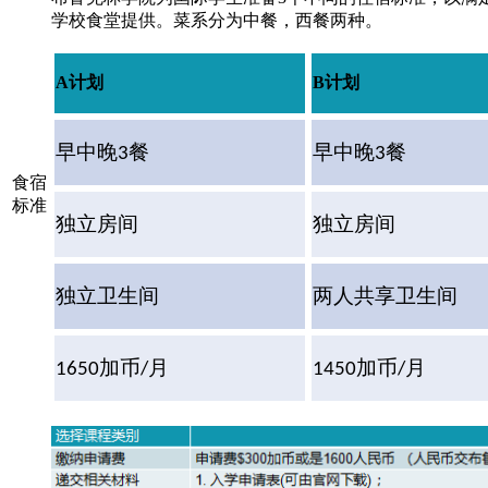
学校食堂提供。菜系分为中餐，西餐两种。
A计划
B计划
早中晚
3
餐
早中晚
3
餐
食宿
标准
独立房间
独立房间
独立卫生间
两人共享卫生间
1650
加币
/
月
1450
加币
/
月